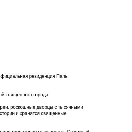
и официальная резиденция Папы
ой священного города.
лереи, роскошные дворцы с тысячными
стории и хранятся священные
вину территории государства. Огромный