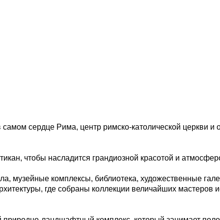
 в самом сердце Рима, центр римско-католической церкви 
кан, чтобы насладится грандиозной красотой и атмосфер
лла, музейные комплексы, библиотека, художественные га
хитектуры, где собраны коллекции величайших мастеров и
 природно-ландшафтный комплекс, который занимает поло