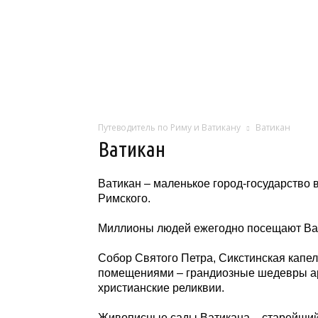
Путеводитель по Риму и Ватикану
Ватикан
Ватикан
Ватикан – маленькое город-государство
Римского.
Миллионы людей ежегодно посещают Вати
Собор Святого Петра, Сикстинская капе
помещениями – грандиозные шедевры ар
христианские реликвии.
Живописные сады Ватикана – старейший