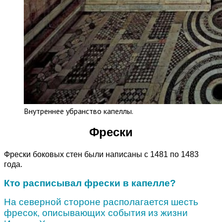
Внутреннее убранство капеллы.
Фрески
Фрески боковых стен были написаны с 1481 по 1483
года.
Кто расписывал фрески в капелле?
На северной стороне
располагается шесть
фресок, описывающих события из жизни