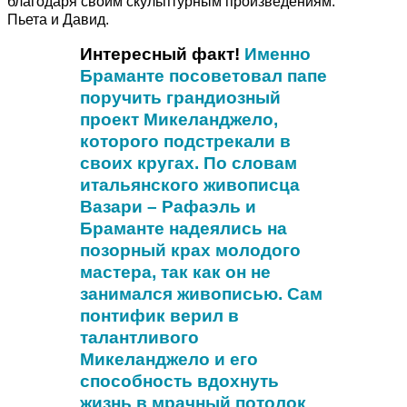
благодаря своим скульптурным произведениям:
Пьета и Давид.
Интересный факт!
Именно
Браманте посоветовал папе
поручить грандиозный
проект Микеланджело,
которого подстрекали в
своих кругах. По словам
итальянского живописца
Вазари – Рафаэль и
Браманте надеялись на
позорный крах молодого
мастера, так как он не
занимался живописью.
Сам
понтифик верил в
талантливого
Микеланджело и его
способность вдохнуть
жизнь в мрачный потолок