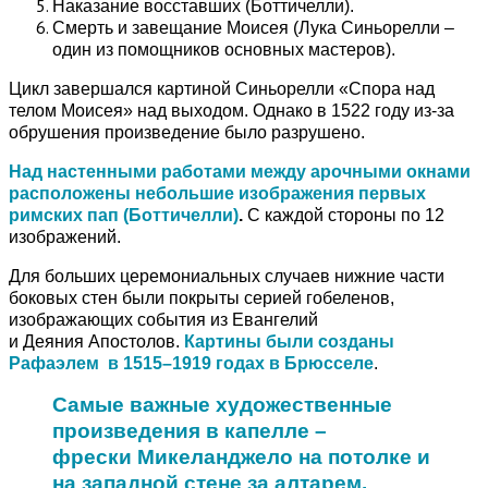
Наказание восставших (Боттичелли).
Смерть и завещание Моисея (Лука Синьорелли –
один из помощников основных мастеров).
Цикл завершался картиной Синьорелли «Спора над
телом Моисея» над выходом.
Однако в 1522 году из-за
обрушения произведение было разрушено.
Над настенными работами между арочными окнами
расположены небольшие изображения первых
римских пап (Боттичелли)
.
С каждой стороны по 12
изображений.
Для больших церемониальных случаев нижние части
боковых стен были покрыты серией гобеленов,
изображающих события из Евангелий
и Деяния Апостолов.
Картины были созданы
Рафаэлем в 1515–1919 годах в Брюсселе
.
Самые важные художественные
произведения в капелле –
фрески Микеланджело на потолке и
на западной стене за алтарем.