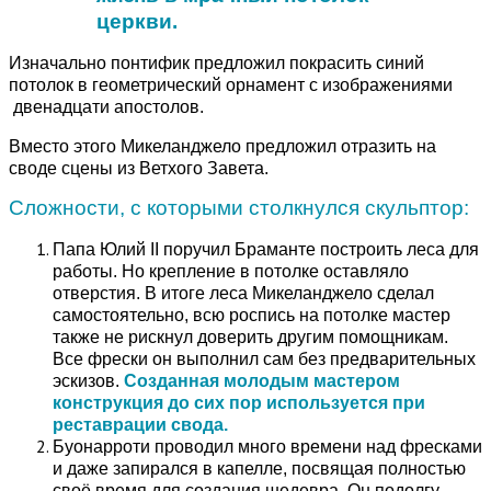
церкви.
Изначально понтифик предложил покрасить синий
потолок в геометрический орнамент с изображениями
двенадцати апостолов.
Вместо этого Микеланджело предложил отразить на
своде сцены из Ветхого Завета.
Сложности, с которыми столкнулся скульптор:
Папа Юлий II поручил Браманте построить леса для
работы. Но крепление в потолке оставляло
отверстия.
В итоге леса Микеланджело сделал
самостоятельно, всю роспись на потолке мастер
также не рискнул доверить другим помощникам.
Все фрески он выполнил сам без предварительных
эскизов.
Созданная молодым мастером
конструкция до сих пор используется при
реставрации свода.
Буонарроти проводил много времени над фресками
и даже запирался в капелле, посвящая полностью
своё время для создания шедевра. Он подолгу