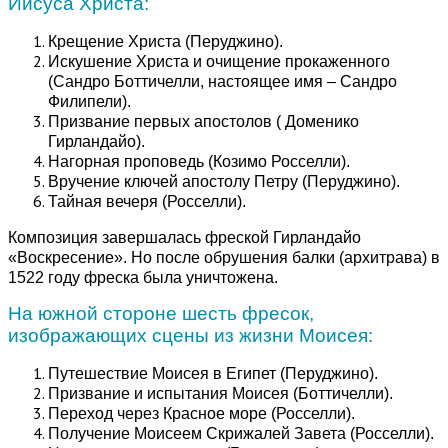
Иисуса Христа:
Крещение Христа (Перуджино).
Искушение Христа и очищение прокаженного
(Сандро Боттичелли, настоящее имя – Сандро
Филипели).
Призвание первых апостолов ( Доменико
Гирландайо).
Нагорная проповедь (Козимо Росселли).
Вручение ключей апостолу Петру (Перуджино).
Тайная вечеря (Росселли).
Композиция завершалась фреской Гирландайо
«Воскресение». Но после обрушения балки (архитрава) в
1522 году фреска была уничтожена.
На южной стороне шесть фресок,
изображающих сцены из жизни Моисея:
Путешествие Моисея в Египет (Перуджино).
Призвание и испытания Моисея (Боттичелли).
Переход через Красное море (Росселли).
Получение Моисеем Скрижалей Завета (Росселли).