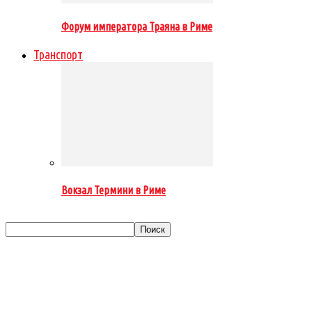
Форум императора Траяна в Риме
Транспорт
Вокзал Термини в Риме