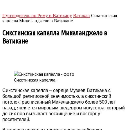
Путеводитель по Риму и Ватикану
Ватикан
Cикстинская
капелла Микеланджело в Ватикане
Cикстинская капелла Микеланджело в
Ватикане
Facebook
Twitter
Pinterest
Email
Сикстинская капелла.
Сикстинская капелла – сердце Музеев Ватикана с
большой религиозной значимостью, а сикстинский
потолок, расписанный Микеланджело более 500 лет
назад, является мировым шедевром искусства, который
до сих пор вызывает восхищение и восторг у
посетителей.
В капелле проходят торжественные собрания