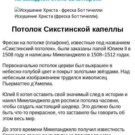
Искушение Христа (фреска Боттичелли).
Потолок Сикстинской капеллы
Фрески на потолке (плафоне), известные под названием
«Сикстинский потолок», были заказаны папой Юлием II в
1508 году и написаны Микеланджело в 1508–1512 годах.
Первоначально потолок церкви был выкрашен в
небесно-голубой цвет и покрыт золотыми звёздами. Над
небесным изображением трудился живописец
Пьерматтео д’Амелиа.
Юлий II хотел оставить свой значимый след в истории и
нанял Микеланджело для росписи потолка часовни,
чтобы создать настоящий шедевр. Это должно было
быть что-то прекрасное, что заставило бы говорить об
этом весь мир.
До этого времени Микеланджело получил известность