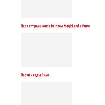
Парк аттракционов Rainbow MagicLand в Риме
Парки и сады Рима