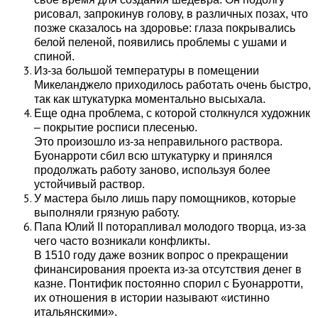
рисовал, запрокинув голову, в различных позах, что
позже сказалось на здоровье: глаза покрывались
белой пеленой, появились проблемы с ушами и
спиной.
Из-за большой температуры в помещении
Микеланджело приходилось работать очень быстро,
так как штукатурка моментально высыхала.
Еще одна проблема, с которой столкнулся художник
– покрытие росписи плесенью.
Это произошло из-за неправильного раствора.
Буонарроти сбил всю штукатурку и принялся
продолжать работу заново, используя более
устойчивый раствор.
У мастера было лишь пару помощников, которые
выполняли грязную работу.
Папа Юлий II поторапливал молодого творца, из-за
чего часто возникали конфликты.
В 1510 году даже возник вопрос о прекращении
финансирования проекта из-за отсутствия денег в
казне.
Понтифик постоянно спорил с Буонарротти,
их отношения в истории называют «истинно
итальянскими».